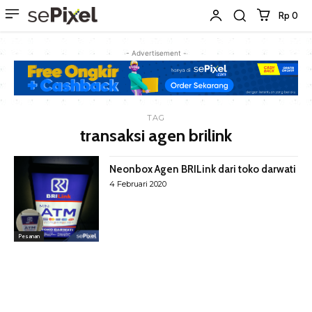
Rp 0
- Advertisement -
TAG
transaksi agen brilink
Neonbox Agen BRILink dari toko darwati
4 Februari 2020
Pesanan
Latest Products