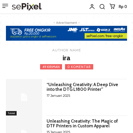
Rp 0
- Advertisement -
AUTHOR NAME
ira
49 KIRIMAN
0 KOMENTAR
“Unleashing Creativity: A Deep Dive
into the DTG L1800 Printer”
17 Januari 2025
Tutorial
Unleashing Creativity: The Magic of
DTF Printers in Custom Apparel
15 Januari 2025