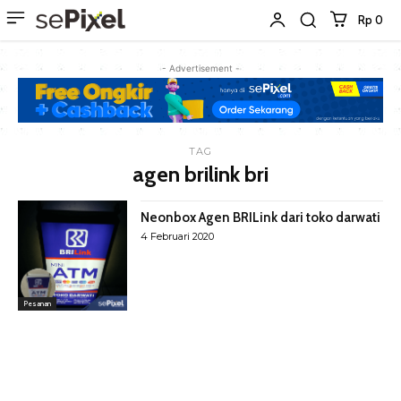
Rp 0
- Advertisement -
TAG
agen brilink bri
Neonbox Agen BRILink dari toko darwati
4 Februari 2020
Pesanan
Latest Products