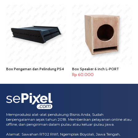
Box Pengaman dan Pelindung PS4
Box Speaker 6 inch L-PORT
Rp
60.000
Memproduksi alat-alat pendukung Bisnis Anda, Sudah
berpengalaman sejak tahun 2018. Memberikan pelayanan online atau
offline, dan pengiriman dalam pulau atau keluar pulau jawa.
Alamat: Sawahan RT02 RW1, Ngemplak Boyolali, Jawa Tengah,