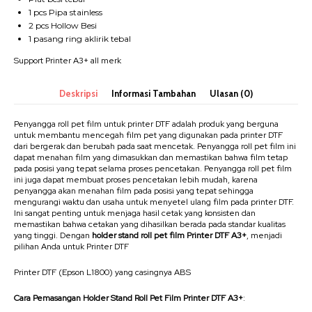
1 pcs Pipa stainless
2 pcs Hollow Besi
1 pasang ring aklirik tebal
Support Printer A3+ all merk
Deskripsi
Informasi Tambahan
Ulasan (0)
Penyangga roll pet film untuk printer DTF adalah produk yang berguna
untuk membantu mencegah film pet yang digunakan pada printer DTF
dari bergerak dan berubah pada saat mencetak. Penyangga roll pet film ini
dapat menahan film yang dimasukkan dan memastikan bahwa film tetap
pada posisi yang tepat selama proses pencetakan. Penyangga roll pet film
ini juga dapat membuat proses pencetakan lebih mudah, karena
penyangga akan menahan film pada posisi yang tepat sehingga
mengurangi waktu dan usaha untuk menyetel ulang film pada printer DTF.
Ini sangat penting untuk menjaga hasil cetak yang konsisten dan
memastikan bahwa cetakan yang dihasilkan berada pada standar kualitas
yang tinggi. Dengan
holder stand roll pet film Printer DTF A3+
, menjadi
pilihan Anda untuk Printer DTF
Printer DTF (Epson L1800) yang casingnya ABS
Cara Pemasangan Holder Stand Roll Pet Film Printer DTF A3+
: