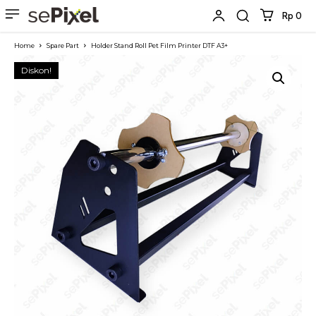
Rp 0
Home
Spare Part
Holder Stand Roll Pet Film Printer DTF A3+
Diskon!