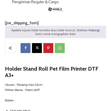
Pengiriman Reguler & Cargo
[jne_shipping_form]
Apabila tujuan tidak tersedia atau tidak muncul, silahkan
Hubungi
kami untuk mengupdate data
Holder Stand Roll Pet Film Printer DTF
A3+
Ukuran : Panjang max 52cm
Pilihan Warna : Hitam doff
Bahan :
Plat besi tebal